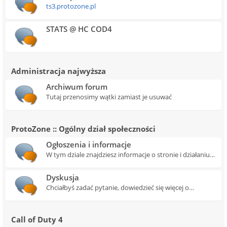
ts3.protozone.pl
STATS @ HC COD4
Administracja najwyższa
Archiwum forum
Tutaj przenosimy wątki zamiast je usuwać
ProtoZone :: Ogólny dział społeczności
Ogłoszenia i informacje
W tym dziale znajdziesz informacje o stronie i działaniu
ProtoZone a także newsy i ogłoszenia.
Dyskusja
Chciałbyś zadać pytanie, dowiedzieć się więcej o
ProtoZone? A może masz jakiś genialny pomysł i
chciałbyś się nim z nami podzielić? Zrób to w tym dziale!
Call of Duty 4