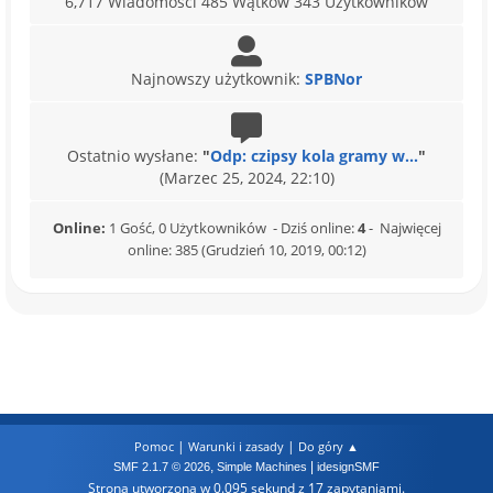
6,717 Wiadomości 485 Wątków 343 Użytkowników
Najnowszy użytkownik:
SPBNor
Ostatnio wysłane:
"
Odp: czipsy kola gramy w...
"
(Marzec 25, 2024, 22:10)
Online:
1 Gość, 0 Użytkowników - Dziś online:
4
- Najwięcej
online: 385 (Grudzień 10, 2019, 00:12)
|
|
Pomoc
Warunki i zasady
Do góry ▲
,
|
SMF 2.1.7 © 2026
Simple Machines
idesignSMF
Strona utworzona w 0.095 sekund z 17 zapytaniami.