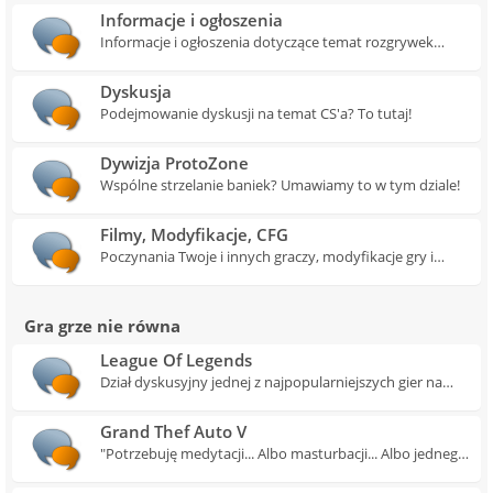
Informacje i ogłoszenia
Informacje i ogłoszenia dotyczące temat rozgrywek
społeczności w Counter Strike znajdziesz w tym dziale
Dyskusja
Podejmowanie dyskusji na temat CS'a? To tutaj!
Dywizja ProtoZone
Wspólne strzelanie baniek? Umawiamy to w tym dziale!
Filmy, Modyfikacje, CFG
Poczynania Twoje i innych graczy, modyfikacje gry i
konfiguracje przedyskutujesz tu.
Gra grze nie równa
League Of Legends
Dział dyskusyjny jednej z najpopularniejszych gier na
świecie.
Grand Thef Auto V
"Potrzebuję medytacji... Albo masturbacji... Albo jednego i
drugiego" (c) Trevor