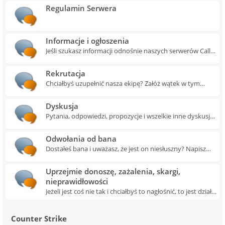
Regulamin Serwera
Informacje i ogłoszenia
Jeśli szukasz informacji odnośnie naszych serwerów Call
of Duty 4 to tutaj znajdziesz je wszystkie wraz z
ogłoszeniami.
Rekrutacja
Chciałbyś uzupełnić nasza ekipę? Załóż wątek w tym
przedziale.
Dyskusja
Pytania, odpowiedzi, propozycje i wszelkie inne dyskusje
dotyczące serwera Call of Duty 4 w tym dziale.
Odwołania od bana
Dostałeś bana i uważasz, że jest on niesłuszny? Napisz
odwołanie w tym dziale. Pamiętaj o szablonie odwołania.
Uprzejmie donoszę, zażalenia, skargi,
nieprawidłowości
Jeżeli jest coś nie tak i chciałbyś to nagłośnić, to jest dział
dla Ciebie!
Counter Strike