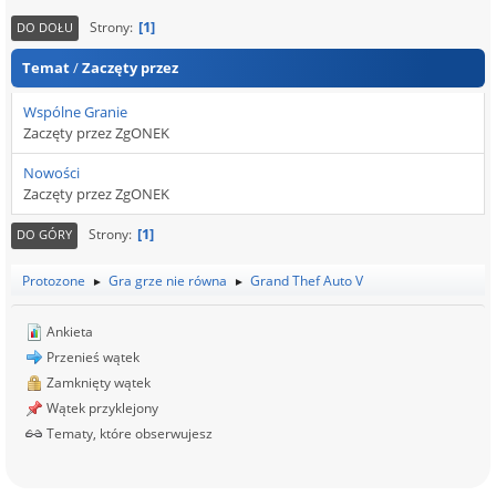
1
Strony
DO DOŁU
Temat
/
Zaczęty przez
Wspólne Granie
Zaczęty przez ZgONEK
Nowości
Zaczęty przez ZgONEK
1
Strony
DO GÓRY
Protozone
Gra grze nie równa
Grand Thef Auto V
►
►
Ankieta
Przenieś wątek
Zamknięty wątek
Wątek przyklejony
Tematy, które obserwujesz