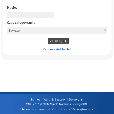
Hasło:
Czas zalogowania:
Zapomniałeś hasła?
|
|
Pomoc
Warunki i zasady
Do góry ▲
,
|
SMF 2.1.7 © 2026
Simple Machines
idesignSMF
Strona utworzona w 0.230 sekund z 15 zapytaniami.