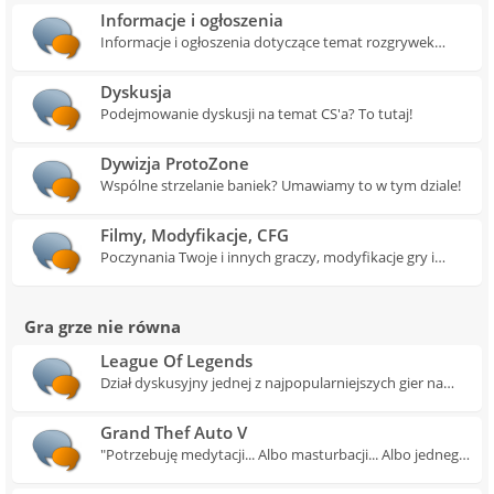
Informacje i ogłoszenia
Informacje i ogłoszenia dotyczące temat rozgrywek
społeczności w Counter Strike znajdziesz w tym dziale
Dyskusja
Podejmowanie dyskusji na temat CS'a? To tutaj!
Dywizja ProtoZone
Wspólne strzelanie baniek? Umawiamy to w tym dziale!
Filmy, Modyfikacje, CFG
Poczynania Twoje i innych graczy, modyfikacje gry i
konfiguracje przedyskutujesz tu.
Gra grze nie równa
League Of Legends
Dział dyskusyjny jednej z najpopularniejszych gier na
świecie.
Grand Thef Auto V
"Potrzebuję medytacji... Albo masturbacji... Albo jednego i
drugiego" (c) Trevor