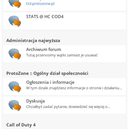
ts3.protozone.pl
STATS @ HC COD4
Administracja najwyższa
Archiwum forum
Tutaj przenosimy wątki zamiast je usuwać
ProtoZone :: Ogólny dział społeczności
Ogłoszenia i informacje
W tym dziale znajdziesz informacje o stronie i działaniu
ProtoZone a także newsy i ogłoszenia.
Dyskusja
Chciałbyś zadać pytanie, dowiedzieć się więcej o
ProtoZone? A może masz jakiś genialny pomysł i
chciałbyś się nim z nami podzielić? Zrób to w tym dziale!
Call of Duty 4