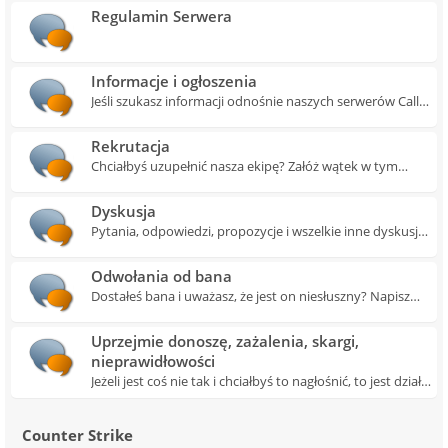
Regulamin Serwera
Informacje i ogłoszenia
Jeśli szukasz informacji odnośnie naszych serwerów Call
of Duty 4 to tutaj znajdziesz je wszystkie wraz z
ogłoszeniami.
Rekrutacja
Chciałbyś uzupełnić nasza ekipę? Załóż wątek w tym
przedziale.
Dyskusja
Pytania, odpowiedzi, propozycje i wszelkie inne dyskusje
dotyczące serwera Call of Duty 4 w tym dziale.
Odwołania od bana
Dostałeś bana i uważasz, że jest on niesłuszny? Napisz
odwołanie w tym dziale. Pamiętaj o szablonie odwołania.
Uprzejmie donoszę, zażalenia, skargi,
nieprawidłowości
Jeżeli jest coś nie tak i chciałbyś to nagłośnić, to jest dział
dla Ciebie!
Counter Strike