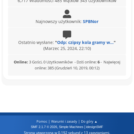
6,717 Wiadomości 485 Wątków 343 Użytkowników
Najnowszy użytkownik:
SPBNor
Ostatnio wysłane:
"
Odp: czipsy kola gramy w...
"
(Marzec 25, 2024, 22:10)
Online:
3 Gości, 0 Użytkowników - Dziś online:
6
- Najwięcej
online: 385 (Grudzień 10, 2019, 00:12)
|
|
Pomoc
Warunki i zasady
Do góry ▲
,
|
SMF 2.1.7 © 2026
Simple Machines
idesignSMF
Strona utworzona w 0.192 sekund z 13 zapytaniami.